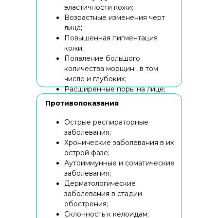
эластичности кожи;
Возрастные изменения черт
лица;
Повышенная пигментация
кожи;
Появление большого
количества морщин , в том
числе и глубоких;
Расширенные поры на лице;
Рубцы на коже и шрамы.
Противопоказания
Острые респираторные
Запишитесь на
заболевания;
Хронические заболевания в их
биостимуляцию по
острой фазе;
специальной цене
Аутоиммунные и соматические
Ваш телефон
заболевания;
+7
Дерматологические
заболевания в стадии
обострения;
Склонность к келоидам;
Записаться