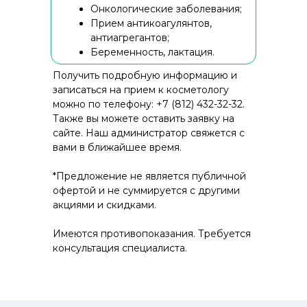
Онкологические заболевания;
Прием антикоагулянтов,
Нажимая на кнопку «Отправить», я подтверждаю
антиагрегантов;
свое согласие на обработку персональных
Беременность, лактация.
данных (ФИО, телефон) в соответствии с
Федеральным законом от 27.07.2006 г. № 152-ФЗ
Получить подробную информацию и
«
О персональных данных
».
записаться на прием к косметологу
можно по телефону: +7 (812) 432-32-32.
Также вы можете оставить заявку на
сайте. Наш администратор свяжется с
вами в ближайшее время.
О КЛИНИКЕ
*Предложение не является публичной
офертой и не суммируется с другими
УСЛУГИ И ЦЕНЫ
акциями и скидками.
ВРАЧИ
Имеются противопоказания. Требуется
ПРОГРАММЫ
консультация специалиста.
АКЦИИ
КОНТАКТЫ