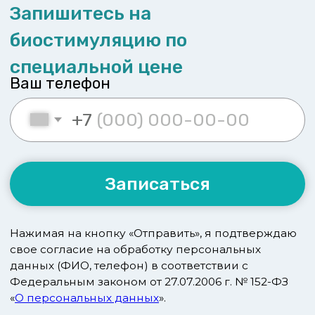
КЛИНИКА НА НЕВСКОМ
Невский пр-т, 114-116, Бизнес-Центр «Невский
Центр» («Стокманн», ст.м. «Площадь
Восстания»)
смотреть на карте
КЛИНИКИ НА ВАРШАВСКОЙ
Варшавская ул., д.23, к.1 (ст. м. «Парк Победы»)
пл. Чернышевского, д. 11, Бизнес-центр
«БУРЖУА»
смотреть на карте
info@german.clinic
Политика конфиденциальности
Политика обработки персональных данных
ИМЕЮТСЯ ПРОТИВОПОКАЗАНИЯ. НЕОБХОДИМА