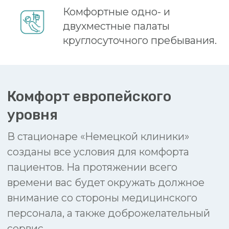
выполняет Заведующий Центра
пластической хирургии и эстетической
медицины, врач-пластический хирург
(к.м.н.) — Антон Владимирович Говоров.
Стаж работы хирурга — 18 лет.
В 2018 и 2019 годах я повышал свою
квалификацию на продвинутых
анатомических курсах у доктора Брайна
Мендельсона в Австралии, что
позволило мне овладеть всеми
тонкостями методики. Своим пациентам
я гарантирую высокое качество