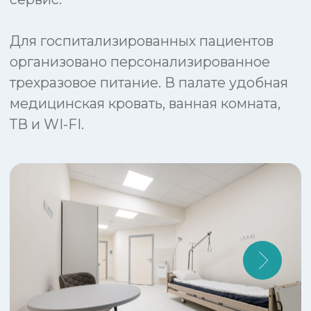
выполнения данной операции.
Врач-пластический
хирург
(кандидат
медицинских наук) —
Антон Владимирович
Говоров