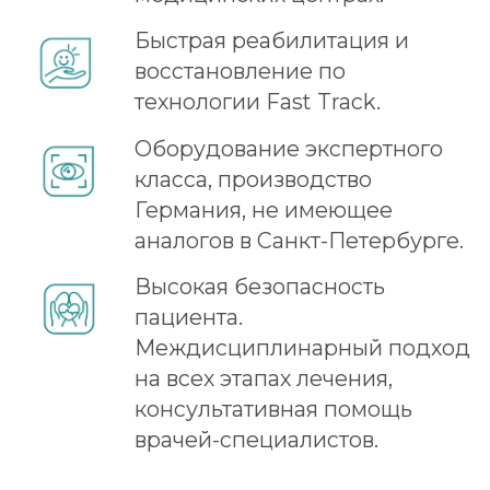
Оперирующий хирург
Спейслифтинг — деликатная процедура
омоложения лица, требующая от
пластического хирурга глубокого
понимания анатомии и хирургического
опыта. В «Немецкой клинике» операции
по омоложению методом Мендельсона