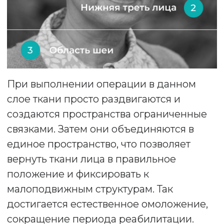
Минимальная травматичность
кожи при операции, отсутствие
рубцов
Естественное омоложение,
отсутствие искусственного
«воскового» эффекта
Результат операции сохраняется
надолго, замедляя скорость
старения лица
Преимущества «Немецкой
семейной клиники»
Многопрофильный стационар
с реанимацией, палатой
интенсивной терапии,
круглосуточным
наблюдением.