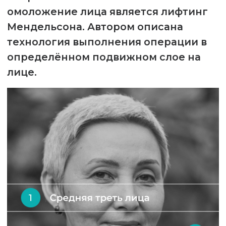
При выполнении операции в данном
слое ткани просто раздвигаются и
создаются пространства ограниченные
связками. Затем они объединяются в
единое пространство, что позволяет
вернуть ткани лица в правильное
положение и фиксировать к
малоподвижным структурам. Так
достигается естественное омоложение,
сокращение периода реабилитации.
Преимущества спейслифтинга