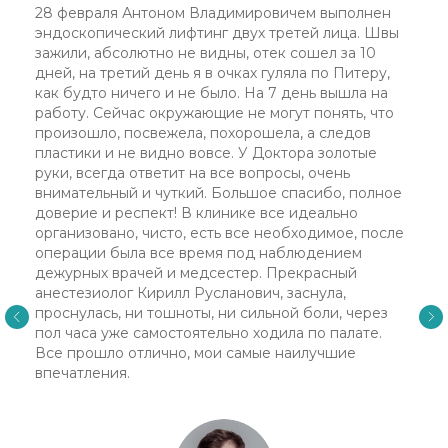
28 февраля Антоном Владимировичем выполнен
АКЦИИ
эндоскопический лифтинг двух третей лица. Швы
КОНТАКТЫ
зажили, абсолютно не видны, отек сошел за 10
дней, на третий день я в очках гуляла по Питеру,
как будто ничего и не было. На 7 день вышла на
КЛИНИКА НА НЕВСКОМ
работу. Сейчас окружающие не могут понять, что
произошло, посвежела, похорошела, а следов
Невский пр-т, 114-116, Бизнес-Центр «Невский
пластики и не видно вовсе. У Доктора золотые
Центр» («Стокманн», ст.м. «Площадь
руки, всегда ответит на все вопросы, очень
Восстания»)
смотреть на карте
внимательный и чуткий. Большое спасибо, полное
доверие и респект! В клинике все идеально
КЛИНИКИ НА ВАРШАВСКОЙ
организовано, чисто, есть все необходимое, после
операции была все время под наблюдением
Варшавская ул., д.23, к.1 (ст. м. «Парк Победы»)
дежурных врачей и медсестер. Прекрасный
пл. Чернышевского, д. 11, Бизнес-центр
анестезиолог Кирилл Русланович, заснула,
«БУРЖУА»
проснулась, ни тошноты, ни сильной боли, через
смотреть на карте
пол часа уже самостоятельно ходила по палате.
Все прошло отлично, мои самые наилучшие
info@german.clinic
впечатления.