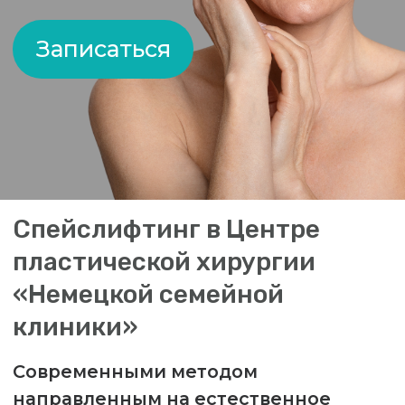
Спейслифтинг в Центре
пластической хирургии
«Немецкой семейной
клиники»
Лифтинг Мендельсона —
Современными методом
инновационная методика
направленным на естественное
омоложение лица является лифтинг
омоложения
Мендельсона. Автором описана
технология выполнения операции в
определённом подвижном слое на
лице.