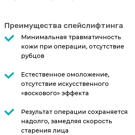
Опытные хирурги, кандидаты,
а также доктора наук,
прошедшие обучение и
стажировку в крупнейших
российских и мировых
медицинских центрах.
Быстрая реабилитация и
восстановление по
технологии Fast Track.
Оборудование экспертного
класса, производство
Германия, не имеющее
аналогов в Санкт-Петербурге.
Высокая безопасность
пациента.
Междисциплинарный подход
на всех этапах лечения,
консультативная помощь
врачей-специалистов.