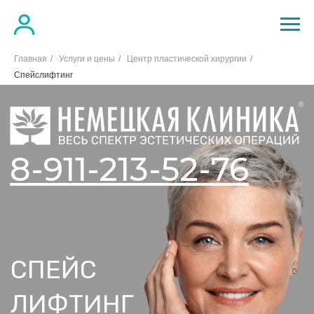
Главная
/
Услуги и цены
/
Центр пластической хирургии
/
Спейслифтинг
8-911-213-52-76
СПЕЙС
ЛИФТИНГ
Записаться