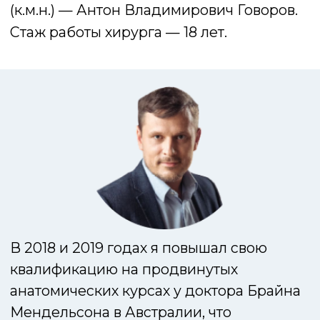
малярные мешки и брыли
Как проходит операция
Спейслифтинг — малотравматичная
операция, которая проводится под
верхними слоями кожи. С помощью
эндоскопического оборудования
пластический хирург находит обвисшие
слои ткани, которые «прячутся» в пустых
пространствах под мимическими
мышцами. Операция мягко
восстанавливает эти участки:
опустившиеся ткани подтягиваются и
фиксируются в исходном положении. В
результате черты лица приобретают
естественные и четкие контуры как в
молодости.
средний срок реабилитации 2
недели