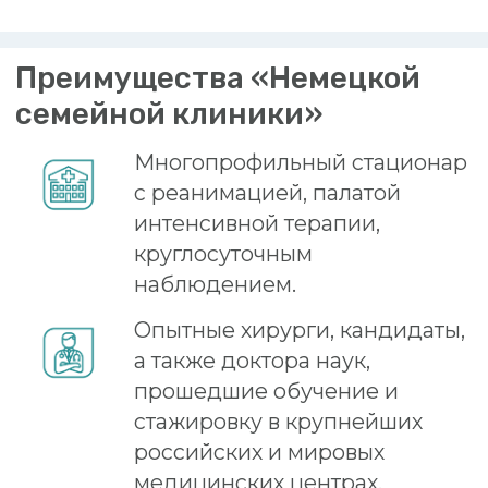
Комфортные одно- и
двухместные палаты
круглосуточного пребывания.
Комфорт европейского
уровня
В стационаре «Немецкой клиники»
созданы все условия для комфорта
пациентов. На протяжении всего
времени вас будет окружать должное
внимание со стороны медицинского
персонала, а также доброжелательный
сервис.
Для госпитализированных пациентов
организовано персонализированное
трехразовое питание. В палате удобная
медицинская кровать, ванная комната,
ТВ и WI-FI.