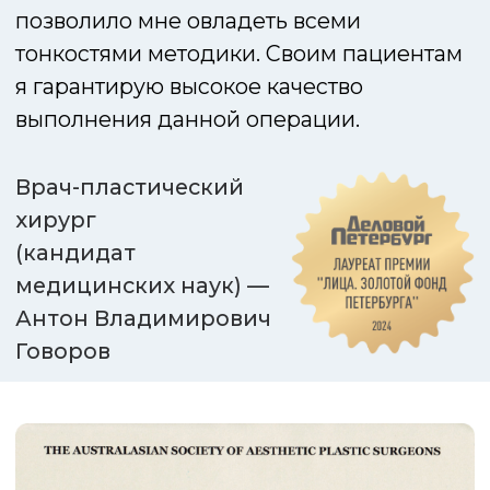
время операции 3-5 часов
анестезиологическое пособие:
общий наркоз
«Лифтинг Мендельсона —
идеальная процедура для людей,
которые хотят выглядеть
естественно и хорошо для своего
возраста»
Bryan MENDELSON
Plastic & Reconstructive Surgeon, Australia